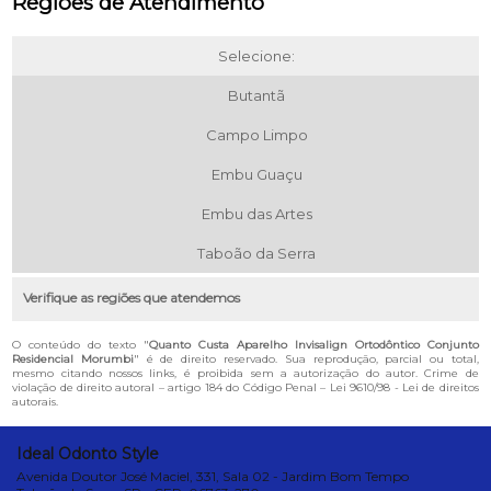
Regiões de Atendimento
Selecione:
Butantã
Campo Limpo
Embu Guaçu
Embu das Artes
Taboão da Serra
Verifique as regiões que atendemos
O conteúdo do texto "
Quanto Custa Aparelho Invisalign Ortodôntico Conjunto
Residencial Morumbi
" é de direito reservado. Sua reprodução, parcial ou total,
mesmo citando nossos links, é proibida sem a autorização do autor. Crime de
violação de direito autoral – artigo 184 do Código Penal –
Lei 9610/98 - Lei de direitos
autorais
.
Ideal Odonto Style
Avenida Doutor José Maciel, 331, Sala 02 - Jardim Bom Tempo