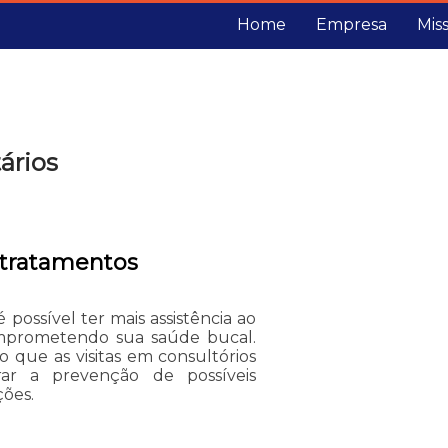
Home
Empresa
Mis
ários
a tratamentos
 possível ter mais assistência ao
omprometendo sua saúde bucal.
que as visitas em consultórios
rar a prevenção de possíveis
ões.