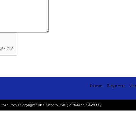
Home
Empresa
Mis
©
eitos autorais. Copyright
Ideal Odonto Style (Lei 9610 de 19/02/1998)