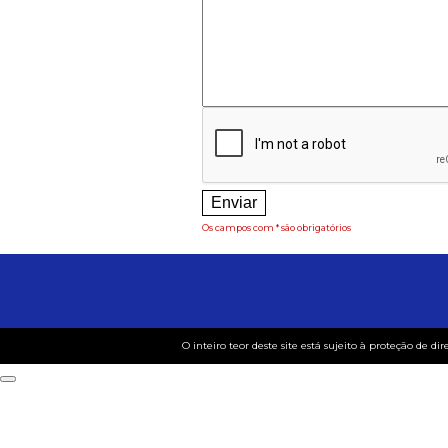
Os campos com * são obrigatórios
O inteiro teor deste site está sujeito à proteção de dir