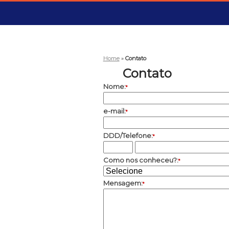
Home
»
Contato
Contato
Nome:
*
e-mail:
*
DDD/Telefone:
*
Como nos conheceu?:
*
Mensagem:
*