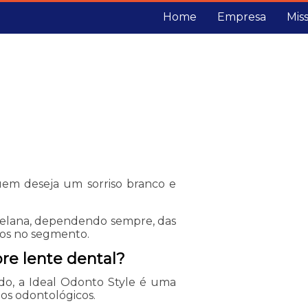
Home
Empresa
Mis
uem deseja um sorriso branco e
rcelana, dependendo sempre, das
dos no segmento.
re lente dental?
do, a Ideal Odonto Style é uma
os odontológicos.