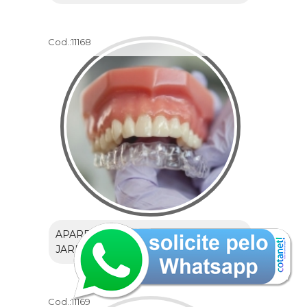
Cod.:
11168
APARELHO TRANSPARENTE DENTAL
JARDIM TEREZA ROSA
Cod.:
11169