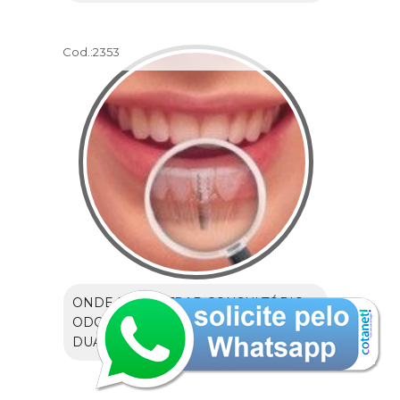
Cod.:
2353
ONDE ENCONTRAR CONSULTÓRIO
ODONTOLÓGICO NO JARDIM MARIA
DUARTE