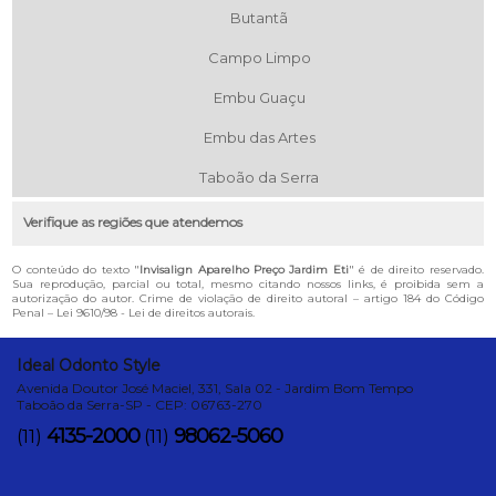
Butantã
Campo Limpo
Embu Guaçu
Embu das Artes
Taboão da Serra
Verifique as regiões que atendemos
O conteúdo do texto "
Invisalign Aparelho Preço Jardim Eti
" é de direito reservado.
Sua reprodução, parcial ou total, mesmo citando nossos links, é proibida sem a
autorização do autor. Crime de violação de direito autoral – artigo 184 do Código
Penal –
Lei 9610/98 - Lei de direitos autorais
.
Ideal Odonto Style
Avenida Doutor José Maciel, 331, Sala 02 - Jardim Bom Tempo
Taboão da Serra-SP - CEP: 06763-270
4135-2000
98062-5060
(11)
(11)