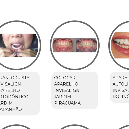
UANTO CUSTA
COLOCAR
APARE
NVISALIGN
APARELHO
AUTOL
PARELHO
INVISALIGN
INVISA
RTODÔNTICO
JARDIM
ROLIN
ARDIM
PIRACUAMA
ARANHÃO