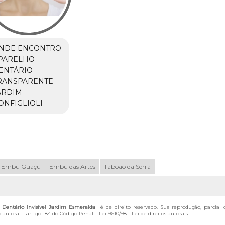
NDE ENCONTRO
PARELHO
ENTÁRIO
RANSPARENTE
ARDIM
ONFIGLIOLI
Embu Guaçu
Embu das Artes
Taboão da Serra
Dentário Invisível Jardim Esmeralda
" é de direito reservado. Sua reprodução, parcial
o autoral – artigo 184 do Código Penal –
Lei 9610/98 - Lei de direitos autorais
.