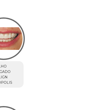
LHO
IGADO
LIGN
ÓPOLIS