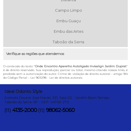
Campo Limpo
Embu Guaçu
Embu das Artes
Taboão da Serra
Verifique as regiões que atendemos
O conteúdo do texto "
Onde Encontro Aparelho Autoligado Invisalign Jardim Duprat
"
é de direito reservado. Sua reprodução, parcial ou total, mesmo citando nossos links, é
proibida sem a autorização do autor. Crime de violação de direito autoral – artigo 184
do Código Penal –
Lei 9610/98 - Lei de direitos autorais
.
Ideal Odonto Style
Avenida Doutor José Maciel, 331, Sala 02 - Jardim Bom Tempo
Taboão da Serra-SP - CEP: 06763-270
4135-2000
98062-5060
(11)
(11)