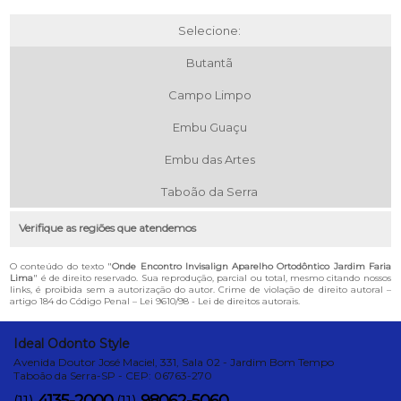
Selecione:
Butantã
Campo Limpo
Embu Guaçu
Embu das Artes
Taboão da Serra
Verifique as regiões que atendemos
O conteúdo do texto "
Onde Encontro Invisalign Aparelho Ortodôntico Jardim Faria
Lima
" é de direito reservado. Sua reprodução, parcial ou total, mesmo citando nossos
links, é proibida sem a autorização do autor. Crime de violação de direito autoral –
artigo 184 do Código Penal –
Lei 9610/98 - Lei de direitos autorais
.
Ideal Odonto Style
Avenida Doutor José Maciel, 331, Sala 02 - Jardim Bom Tempo
Taboão da Serra-SP - CEP: 06763-270
4135-2000
98062-5060