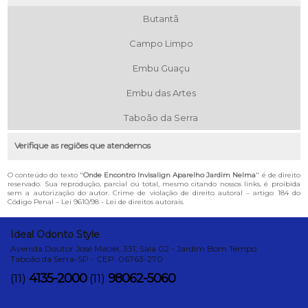
Butantã
Campo Limpo
Embu Guaçu
Embu das Artes
Taboão da Serra
Verifique as regiões que atendemos
O conteúdo do texto "
Onde Encontro Invisalign Aparelho Jardim Nelma
" é de direito
reservado. Sua reprodução, parcial ou total, mesmo citando nossos links, é proibida
sem a autorização do autor. Crime de violação de direito autoral – artigo 184 do
Código Penal –
Lei 9610/98 - Lei de direitos autorais
.
Ideal Odonto Style
Avenida Doutor José Maciel, 331, Sala 02 - Jardim Bom Tempo
Taboão da Serra-SP - CEP: 06763-270
4135-2000
98062-5060
(11)
(11)