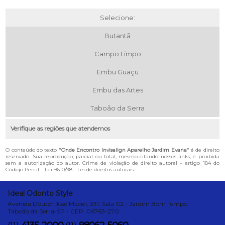
Selecione:
Butantã
Campo Limpo
Embu Guaçu
Embu das Artes
Taboão da Serra
Verifique as regiões que atendemos
O conteúdo do texto "
Onde Encontro Invisalign Aparelho Jardim Evana
" é de direito
reservado. Sua reprodução, parcial ou total, mesmo citando nossos links, é proibida
sem a autorização do autor. Crime de violação de direito autoral – artigo 184 do
Código Penal –
Lei 9610/98 - Lei de direitos autorais
.
Ideal Odonto Style
Avenida Doutor José Maciel, 331, Sala 02 - Jardim Bom Tempo
Taboão da Serra-SP - CEP: 06763-270