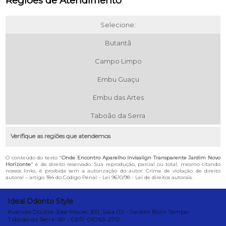
Regiões de Atendimento
Selecione:
Butantã
Campo Limpo
Embu Guaçu
Embu das Artes
Taboão da Serra
Verifique as regiões que atendemos
O conteúdo do texto "
Onde Encontro Aparelho Invisalign Transparente Jardim Novo
Horizonte
" é de direito reservado. Sua reprodução, parcial ou total, mesmo citando
nossos links, é proibida sem a autorização do autor. Crime de violação de direito
autoral – artigo 184 do Código Penal –
Lei 9610/98 - Lei de direitos autorais
.
Ideal Odonto Style
Avenida Doutor José Maciel, 331, Sala 02 - Jardim Bom Tempo
Taboão da Serra-SP - CEP: 06763-270