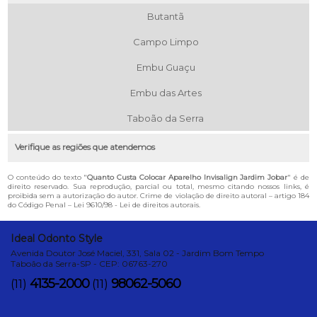
Butantã
Campo Limpo
Embu Guaçu
Embu das Artes
Taboão da Serra
Verifique as regiões que atendemos
O conteúdo do texto "
Quanto Custa Colocar Aparelho Invisalign Jardim Jobar
" é de
direito reservado. Sua reprodução, parcial ou total, mesmo citando nossos links, é
proibida sem a autorização do autor. Crime de violação de direito autoral – artigo 184
do Código Penal –
Lei 9610/98 - Lei de direitos autorais
.
Ideal Odonto Style
Avenida Doutor José Maciel, 331, Sala 02 - Jardim Bom Tempo
Taboão da Serra-SP - CEP: 06763-270
4135-2000
98062-5060
(11)
(11)