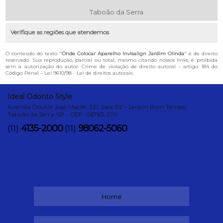
Taboão da Serra
Verifique as regiões que atendemos
O conteúdo do texto "
Onde Colocar Aparelho Invisalign Jardim Olinda
" é de direito
reservado. Sua reprodução, parcial ou total, mesmo citando nossos links, é proibida
sem a autorização do autor. Crime de violação de direito autoral – artigo 184 do
Código Penal –
Lei 9610/98 - Lei de direitos autorais
.
Ideal Odonto Style
Avenida Doutor José Maciel, 331, Sala 02 - Jardim Bom Tempo
Taboão da Serra-SP - CEP: 06763-270
4135-2000
98062-5060
(11)
(11)
Home