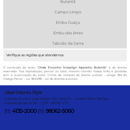
Butantã
Campo Limpo
Embu Guaçu
Embu das Artes
Taboão da Serra
Verifique as regiões que atendemos
O conteúdo do texto "
Onde Encontro Invisalign Aparelho Butantã
" é de direito
reservado. Sua reprodução, parcial ou total, mesmo citando nossos links, é proibida
sem a autorização do autor. Crime de violação de direito autoral – artigo 184 do
Código Penal –
Lei 9610/98 - Lei de direitos autorais
.
Ideal Odonto Style
Avenida Doutor José Maciel, 331, Sala 02 - Jardim Bom Tempo
Taboão da Serra-SP - CEP: 06763-270
4135-2000
98062-5060
(11)
(11)