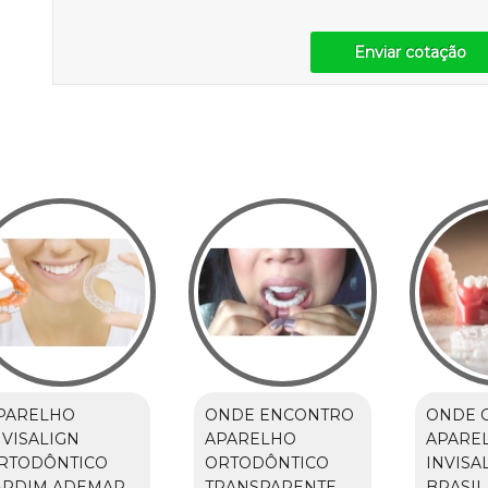
Enviar cotação
PARELHO
ONDE ENCONTRO
ONDE 
NVISALIGN
APARELHO
APARE
RTODÔNTICO
ORTODÔNTICO
INVISA
ARDIM ADEMAR
TRANSPARENTE
BRASIL