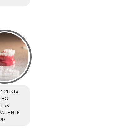
O CUSTA
LHO
LIGN
PARENTE
OP