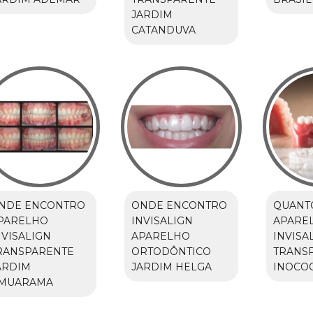
JARDIM
CATANDUVA
NDE ENCONTRO
ONDE ENCONTRO
QUANT
PARELHO
INVISALIGN
APARE
NVISALIGN
APARELHO
INVISA
RANSPARENTE
ORTODÔNTICO
TRANS
ARDIM
JARDIM HELGA
INOCO
MUARAMA