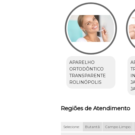
APARELHO
A
ORTODÔNTICO
T
TRANSPARENTE
I
ROLINÓPOLIS
J
J
Regiões de Atendimento
Selecione:
Butantã
Campo Limpo