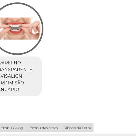
PARELHO
RANSPARENTE
NVISALIGN
ARDIM SÃO
ANUÁRIO
Embu Guaçu
Embu das Artes
Taboão da Serra