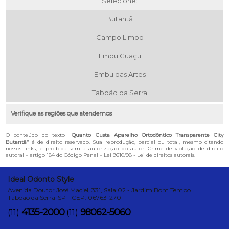
Selecione:
Butantã
Campo Limpo
Embu Guaçu
Embu das Artes
Taboão da Serra
Verifique as regiões que atendemos
O conteúdo do texto "
Quanto Custa Aparelho Ortodôntico Transparente City
Butantã
" é de direito reservado. Sua reprodução, parcial ou total, mesmo citando
nossos links, é proibida sem a autorização do autor. Crime de violação de direito
autoral – artigo 184 do Código Penal –
Lei 9610/98 - Lei de direitos autorais
.
Ideal Odonto Style
Avenida Doutor José Maciel, 331, Sala 02 - Jardim Bom Tempo
Taboão da Serra-SP - CEP: 06763-270
4135-2000
98062-5060
(11)
(11)