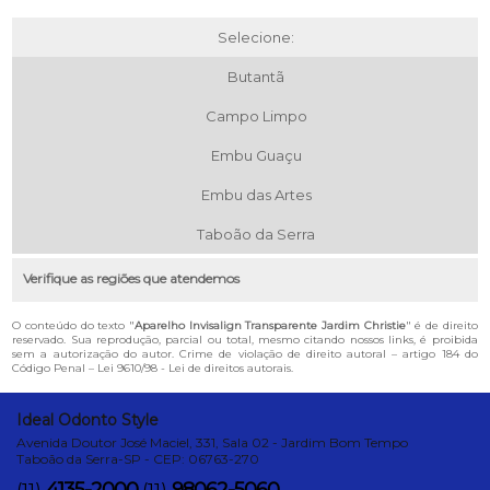
Selecione:
Butantã
Campo Limpo
Embu Guaçu
Embu das Artes
Taboão da Serra
Verifique as regiões que atendemos
O conteúdo do texto "
Aparelho Invisalign Transparente Jardim Christie
" é de direito
reservado. Sua reprodução, parcial ou total, mesmo citando nossos links, é proibida
sem a autorização do autor. Crime de violação de direito autoral – artigo 184 do
Código Penal –
Lei 9610/98 - Lei de direitos autorais
.
Ideal Odonto Style
Avenida Doutor José Maciel, 331, Sala 02 - Jardim Bom Tempo
Taboão da Serra-SP - CEP: 06763-270
4135-2000
98062-5060