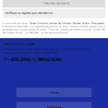
Taboão da Serra
Verifique as regiões que atendemos
O conteúdo do texto "
Onde Encontro Lentes de Contato Dentes Jardim Pirajussara
"
é de direito reservado. Sua reprodução, parcial ou total, mesmo citando nossos links, é
proibida sem a autorização do autor. Crime de violação de direito autoral – artigo 184
do Código Penal –
Lei 9610/98 - Lei de direitos autorais
.
Ideal Odonto Style
Avenida Doutor José Maciel, 331, Sala 02 - Jardim Bom Tempo
Taboão da Serra-SP - CEP: 06763-270
4135-2000
98062-5060
(11)
(11)
Home
Empresa