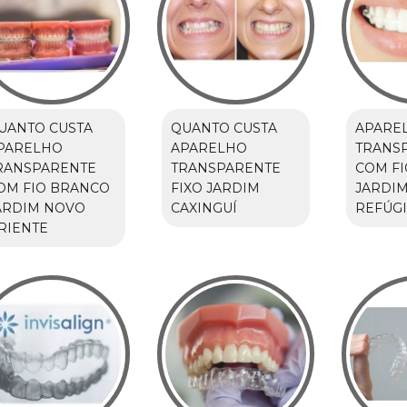
UANTO CUSTA
QUANTO CUSTA
APARE
PARELHO
APARELHO
TRANS
RANSPARENTE
TRANSPARENTE
COM F
OM FIO BRANCO
FIXO JARDIM
JARDI
ARDIM NOVO
CAXINGUÍ
REFÚG
RIENTE