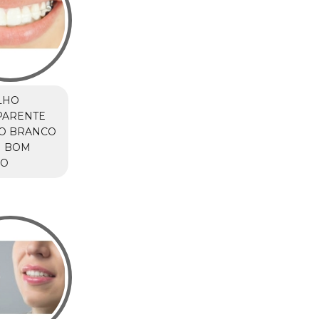
LHO
PARENTE
IO BRANCO
M BOM
IO