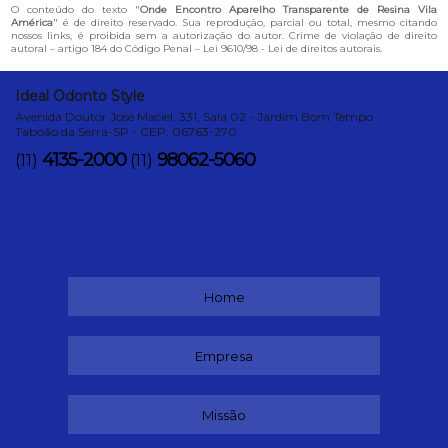
O conteúdo do texto "
Onde Encontro Aparelho Transparente de Resina Vila
América
" é de direito reservado. Sua reprodução, parcial ou total, mesmo citando
nossos links, é proibida sem a autorização do autor. Crime de violação de direito
autoral – artigo 184 do Código Penal –
Lei 9610/98 - Lei de direitos autorais
.
Ideal Odonto Style
Avenida Doutor José Maciel, 331, Sala 02 - Jardim Bom Tempo
Taboão da Serra-SP - CEP: 06763-270
4135-2000
98062-5060
(11)
(11)
Home
Empresa
Missão