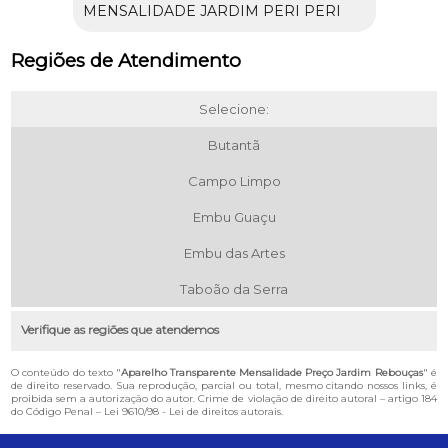
MENSALIDADE JARDIM PERI PERI
Regiões de Atendimento
Selecione:
Butantã
Campo Limpo
Embu Guaçu
Embu das Artes
Taboão da Serra
Verifique as regiões que atendemos
O conteúdo do texto "
Aparelho Transparente Mensalidade Preço Jardim Rebouças
" é
de direito reservado. Sua reprodução, parcial ou total, mesmo citando nossos links, é
proibida sem a autorização do autor. Crime de violação de direito autoral – artigo 184
do Código Penal –
Lei 9610/98 - Lei de direitos autorais
.