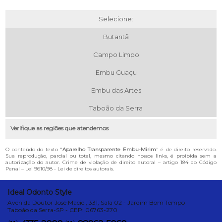
Selecione:
Butantã
Campo Limpo
Embu Guaçu
Embu das Artes
Taboão da Serra
Verifique as regiões que atendemos
O conteúdo do texto "
Aparelho Transparente Embu-Mirim
" é de direito reservado.
Sua reprodução, parcial ou total, mesmo citando nossos links, é proibida sem a
autorização do autor. Crime de violação de direito autoral – artigo 184 do Código
Penal –
Lei 9610/98 - Lei de direitos autorais
.
Ideal Odonto Style
Avenida Doutor José Maciel, 331, Sala 02 - Jardim Bom Tempo
Taboão da Serra-SP - CEP: 06763-270