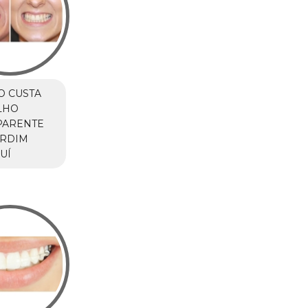
O CUSTA
LHO
PARENTE
ARDIM
UÍ