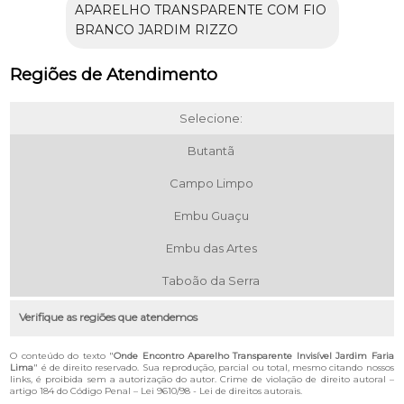
APARELHO TRANSPARENTE COM FIO
BRANCO JARDIM RIZZO
Regiões de Atendimento
Selecione:
Butantã
Campo Limpo
Embu Guaçu
Embu das Artes
Taboão da Serra
Verifique as regiões que atendemos
O conteúdo do texto "
Onde Encontro Aparelho Transparente Invisível Jardim Faria
Lima
" é de direito reservado. Sua reprodução, parcial ou total, mesmo citando nossos
links, é proibida sem a autorização do autor. Crime de violação de direito autoral –
artigo 184 do Código Penal –
Lei 9610/98 - Lei de direitos autorais
.