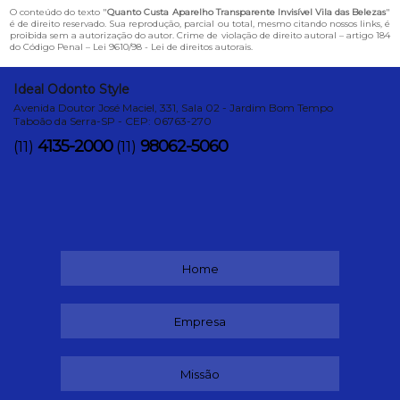
O conteúdo do texto "
Quanto Custa Aparelho Transparente Invisível Vila das Belezas
"
é de direito reservado. Sua reprodução, parcial ou total, mesmo citando nossos links, é
proibida sem a autorização do autor. Crime de violação de direito autoral – artigo 184
do Código Penal –
Lei 9610/98 - Lei de direitos autorais
.
Ideal Odonto Style
Avenida Doutor José Maciel, 331, Sala 02 - Jardim Bom Tempo
Taboão da Serra-SP - CEP: 06763-270
4135-2000
98062-5060
(11)
(11)
Home
Empresa
Missão