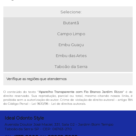
Selecione:
Butantã
Campo Limpo
Embu Guaçu
Embu das Artes
Taboão da Serra
Verifique as regiões que atendemos
O conteúdo do texto "
Aparelho Transparente com Fio Branco Jardim Rizzo
" é de
direito reservado. Sua reprodução, parcial ou total, mesmo citando nossos links, é
proibida sem a autorização do autor. Crime de violação de direito autoral – artigo 184
do Código Penal –
Lei 9610/98 - Lei de direitos autorais
.
Ideal Odonto Style
Avenida Doutor José Maciel, 331, Sala 02 - Jardim Bom Tempo
Taboão da Serra-SP - CEP: 06763-270