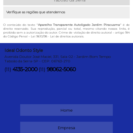
Taboão da Serra
Verifique as regiões que atendemos
O conteúdo do texto "
Aparelho Transparente Autoligado Jardim Piracuama
" é de
direito reservado. Sua reprodução, parcial ou total, mesmo citando nossos links, é
proibida sem a autorização do autor. Crime de violação de direito autoral – artigo 184
do Código Penal –
Lei 9610/98 - Lei de direitos autorais
.
Ideal Odonto Style
Avenida Doutor José Maciel, 331, Sala 02 - Jardim Bom Tempo
Taboão da Serra-SP - CEP: 06763-270
4135-2000
98062-5060
(11)
(11)
Home
Empresa