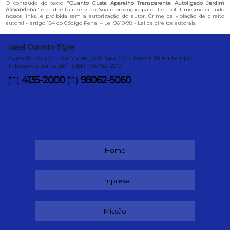
O conteúdo do texto "
Quanto Custa Aparelho Transparente Autoligado Jardim
Alexandrina
" é de direito reservado. Sua reprodução, parcial ou total, mesmo citando
nossos links, é proibida sem a autorização do autor. Crime de violação de direito
autoral – artigo 184 do Código Penal –
Lei 9610/98 - Lei de direitos autorais
.
Ideal Odonto Style
Avenida Doutor José Maciel, 331, Sala 02 - Jardim Bom Tempo
Taboão da Serra-SP - CEP: 06763-270
4135-2000
98062-5060
(11)
(11)
Home
Empresa
Missão