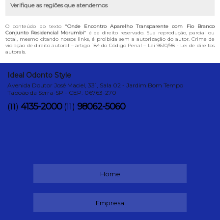
Verifique as regiões que atendemos
O conteúdo do texto "
Onde Encontro Aparelho Transparente com Fio Branco
Conjunto Residencial Morumbi
" é de direito reservado. Sua reprodução, parcial ou
total, mesmo citando nossos links, é proibida sem a autorização do autor. Crime de
violação de direito autoral – artigo 184 do Código Penal –
Lei 9610/98 - Lei de direitos
autorais
.
Ideal Odonto Style
Avenida Doutor José Maciel, 331, Sala 02 - Jardim Bom Tempo
Taboão da Serra-SP - CEP: 06763-270
4135-2000
98062-5060
(11)
(11)
Home
Empresa