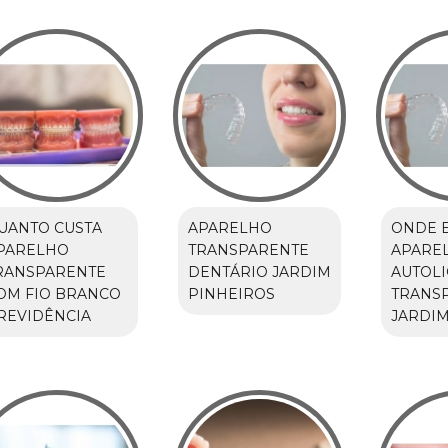
UANTO CUSTA
APARELHO
ONDE 
PARELHO
TRANSPARENTE
APARE
RANSPARENTE
DENTÁRIO JARDIM
AUTOL
OM FIO BRANCO
PINHEIROS
TRANS
REVIDÊNCIA
JARDI