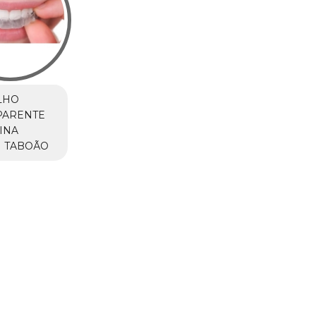
LHO
PARENTE
INA
M TABOÃO