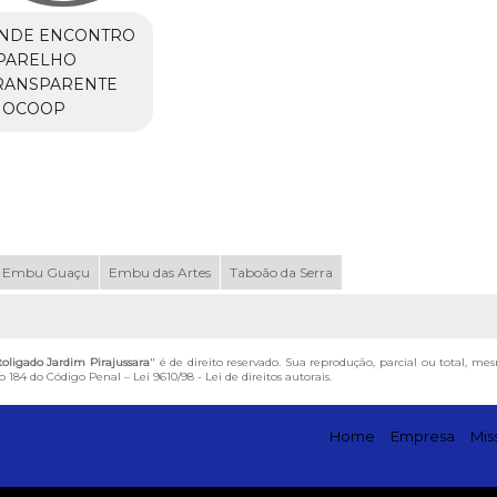
NDE ENCONTRO
PARELHO
RANSPARENTE
NOCOOP
Embu Guaçu
Embu das Artes
Taboão da Serra
oligado Jardim Pirajussara
" é de direito reservado. Sua reprodução, parcial ou total, me
igo 184 do Código Penal –
Lei 9610/98 - Lei de direitos autorais
.
Home
Empresa
Mis