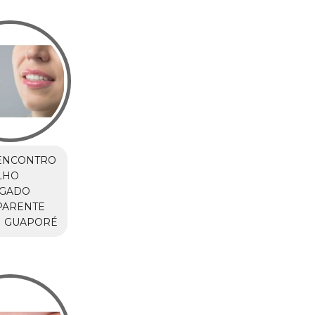
ENCONTRO
LHO
IGADO
PARENTE
M GUAPORÉ