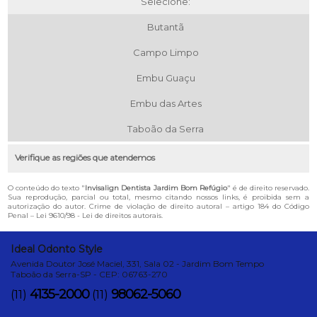
Selecione:
Butantã
Campo Limpo
Embu Guaçu
Embu das Artes
Taboão da Serra
Verifique as regiões que atendemos
O conteúdo do texto "
Invisalign Dentista Jardim Bom Refúgio
" é de direito reservado.
Sua reprodução, parcial ou total, mesmo citando nossos links, é proibida sem a
autorização do autor. Crime de violação de direito autoral – artigo 184 do Código
Penal –
Lei 9610/98 - Lei de direitos autorais
.
Ideal Odonto Style
Avenida Doutor José Maciel, 331, Sala 02 - Jardim Bom Tempo
Taboão da Serra-SP - CEP: 06763-270
4135-2000
98062-5060
(11)
(11)