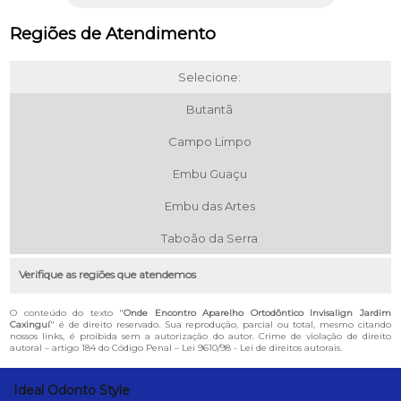
Regiões de Atendimento
Selecione:
Butantã
Campo Limpo
Embu Guaçu
Embu das Artes
Taboão da Serra
Verifique as regiões que atendemos
O conteúdo do texto "
Onde Encontro Aparelho Ortodôntico Invisalign Jardim
Caxinguí
" é de direito reservado. Sua reprodução, parcial ou total, mesmo citando
nossos links, é proibida sem a autorização do autor. Crime de violação de direito
autoral – artigo 184 do Código Penal –
Lei 9610/98 - Lei de direitos autorais
.
Ideal Odonto Style