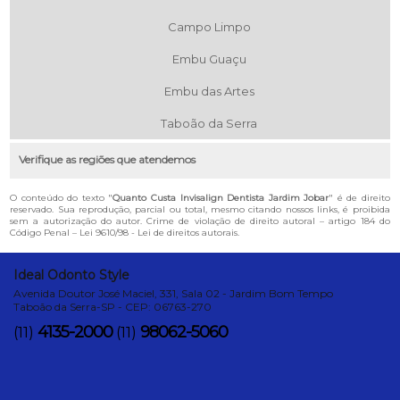
Campo Limpo
Embu Guaçu
Embu das Artes
Taboão da Serra
Verifique as regiões que atendemos
O conteúdo do texto "
Quanto Custa Invisalign Dentista Jardim Jobar
" é de direito
reservado. Sua reprodução, parcial ou total, mesmo citando nossos links, é proibida
sem a autorização do autor. Crime de violação de direito autoral – artigo 184 do
Código Penal –
Lei 9610/98 - Lei de direitos autorais
.
Ideal Odonto Style
Avenida Doutor José Maciel, 331, Sala 02 - Jardim Bom Tempo
Taboão da Serra-SP - CEP: 06763-270
4135-2000
98062-5060
(11)
(11)