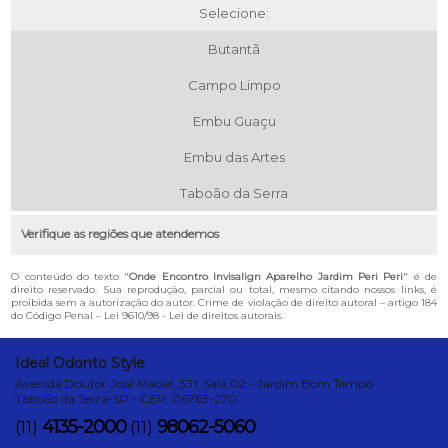
Selecione:
Butantã
Campo Limpo
Embu Guaçu
Embu das Artes
Taboão da Serra
Verifique as regiões que atendemos
O conteúdo do texto "
Onde Encontro Invisalign Aparelho Jardim Peri Peri
" é de
direito reservado. Sua reprodução, parcial ou total, mesmo citando nossos links, é
proibida sem a autorização do autor. Crime de violação de direito autoral – artigo 184
do Código Penal –
Lei 9610/98 - Lei de direitos autorais
.
Ideal Odonto Style
Avenida Doutor José Maciel, 331, Sala 02 - Jardim Bom Tempo
Taboão da Serra-SP - CEP: 06763-270
4135-2000
98062-5060
(11)
(11)