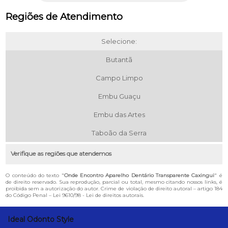
Regiões de Atendimento
Selecione:
Butantã
Campo Limpo
Embu Guaçu
Embu das Artes
Taboão da Serra
Verifique as regiões que atendemos
O conteúdo do texto "
Onde Encontro Aparelho Dentário Transparente Caxingui
" é
de direito reservado. Sua reprodução, parcial ou total, mesmo citando nossos links, é
proibida sem a autorização do autor. Crime de violação de direito autoral – artigo 184
do Código Penal –
Lei 9610/98 - Lei de direitos autorais
.
Ideal Odonto Style