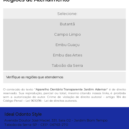
Selecione:
Butantã
Campo Limpo
Embu Guaçu
Embu das Artes
Taboão da Serra
Verifique as regiões que atendemos
O conteúdo do texto "
Aparelho Dentário Transparente Jardim Ademar
" é de direito
reservado. Sua reprodução, parcial ou total, mesmo citando nossos links, é proibida
sem a autorização do autor. Crime de violação de direito autoral – artigo 184 do
Código Penal –
Lei 9610/98 - Lei de direitos autorais
.
Ideal Odonto Style
Avenida Doutor José Maciel, 331, Sala 02 - Jardim Bom Tempo
Taboão da Serra-SP - CEP: 06763-270