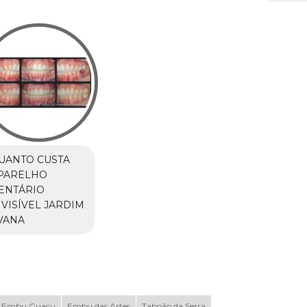
UANTO CUSTA
PARELHO
ENTÁRIO
NVISÍVEL JARDIM
VANA
Embu Guaçu
Embu das Artes
Taboão da Serra