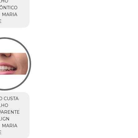
LHO
ÔNTICO
 MARIA
E
O CUSTA
LHO
PARENTE
LIGN
 MARIA
E