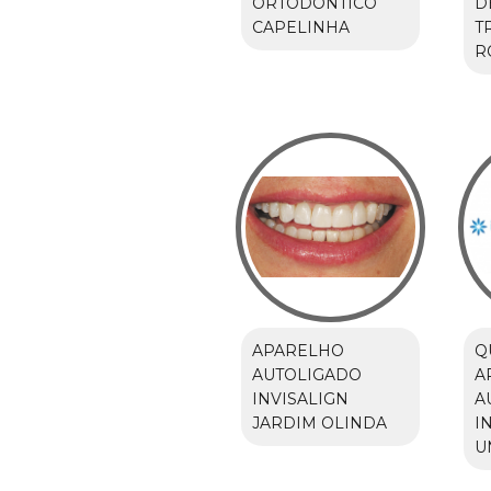
ORTODÔNTICO
D
CAPELINHA
T
R
APARELHO
Q
AUTOLIGADO
A
INVISALIGN
A
JARDIM OLINDA
I
U