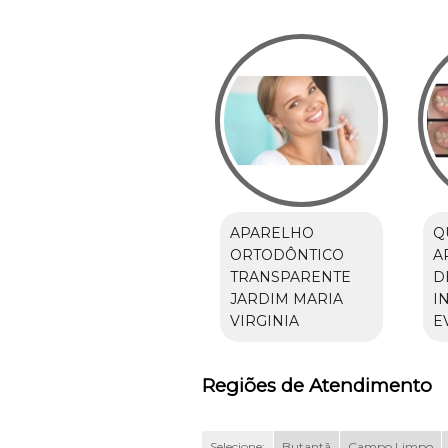
APARELHO
Q
ORTODÔNTICO
A
TRANSPARENTE
D
JARDIM MARIA
I
VIRGINIA
E
Regiões de Atendimento
Selecione:
Butantã
Campo Limpo