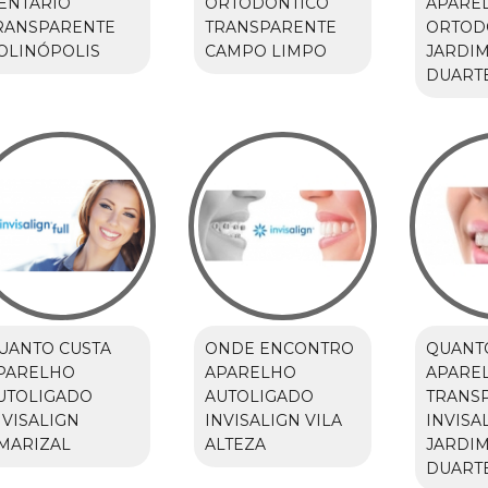
ENTÁRIO
ORTODÔNTICO
APARE
RANSPARENTE
TRANSPARENTE
ORTOD
OLINÓPOLIS
CAMPO LIMPO
JARDIM
DUART
UANTO CUSTA
ONDE ENCONTRO
QUANT
PARELHO
APARELHO
APARE
UTOLIGADO
AUTOLIGADO
TRANS
NVISALIGN
INVISALIGN VILA
INVISA
MARIZAL
ALTEZA
JARDIM
DUART