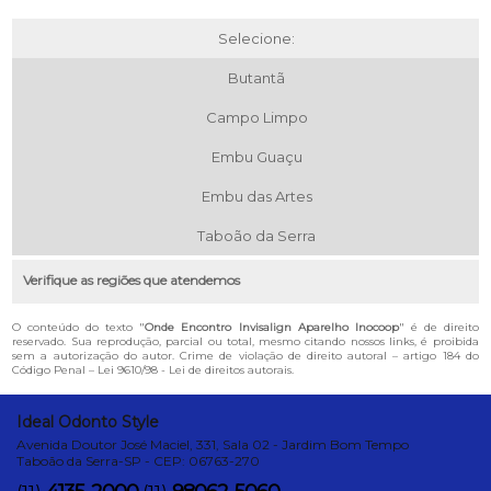
Selecione:
Butantã
Campo Limpo
Embu Guaçu
Embu das Artes
Taboão da Serra
Verifique as regiões que atendemos
O conteúdo do texto "
Onde Encontro Invisalign Aparelho Inocoop
" é de direito
reservado. Sua reprodução, parcial ou total, mesmo citando nossos links, é proibida
sem a autorização do autor. Crime de violação de direito autoral – artigo 184 do
Código Penal –
Lei 9610/98 - Lei de direitos autorais
.
Ideal Odonto Style
Avenida Doutor José Maciel, 331, Sala 02 - Jardim Bom Tempo
Taboão da Serra-SP - CEP: 06763-270