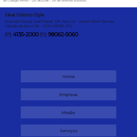
do Código Penal –
Lei 9610/98 - Lei de direitos autorais
.
Ideal Odonto Style
Avenida Doutor José Maciel, 331, Sala 02 - Jardim Bom Tempo
Taboão da Serra-SP - CEP: 06763-270
4135-2000
98062-5060
(11)
(11)
Home
Empresa
Missão
Serviços