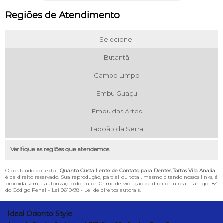
Regiões de Atendimento
Selecione:
Butantã
Campo Limpo
Embu Guaçu
Embu das Artes
Taboão da Serra
Verifique as regiões que atendemos
O conteúdo do texto "
Quanto Custa Lente de Contato para Dentes Tortos Vila Analia
"
é de direito reservado. Sua reprodução, parcial ou total, mesmo citando nossos links, é
proibida sem a autorização do autor. Crime de violação de direito autoral – artigo 184
do Código Penal –
Lei 9610/98 - Lei de direitos autorais
.
Ideal Odonto Style