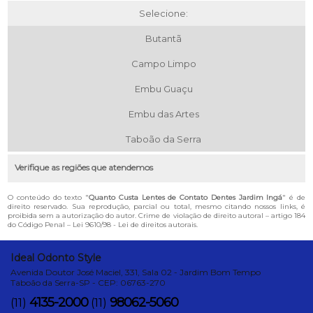
Selecione:
Butantã
Campo Limpo
Embu Guaçu
Embu das Artes
Taboão da Serra
Verifique as regiões que atendemos
O conteúdo do texto "
Quanto Custa Lentes de Contato Dentes Jardim Ingá
" é de
direito reservado. Sua reprodução, parcial ou total, mesmo citando nossos links, é
proibida sem a autorização do autor. Crime de violação de direito autoral – artigo 184
do Código Penal –
Lei 9610/98 - Lei de direitos autorais
.
Ideal Odonto Style
Avenida Doutor José Maciel, 331, Sala 02 - Jardim Bom Tempo
Taboão da Serra-SP - CEP: 06763-270
4135-2000
98062-5060
(11)
(11)