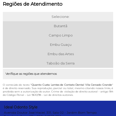
Regiões de Atendimento
Selecione:
Butantã
Campo Limpo
Embu Guaçu
Embu das Artes
Taboão da Serra
Verifique as regiões que atendemos
O conteúdo do texto "
Quanto Custa Lentes de Contato Dental Vila Cercado Grande
"
é de direito reservado. Sua reprodução, parcial ou total, mesmo citando nossos links, é
proibida sem a autorização do autor. Crime de violação de direito autoral – artigo 184
do Código Penal –
Lei 9610/98 - Lei de direitos autorais
.
Ideal Odonto Style
Avenida Doutor José Maciel, 331, Sala 02 - Jardim Bom Tempo