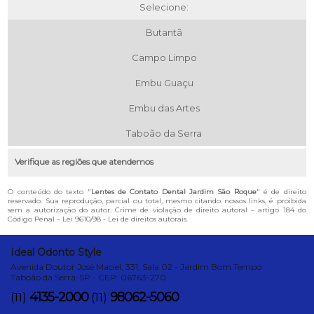
Selecione:
Butantã
Campo Limpo
Embu Guaçu
Embu das Artes
Taboão da Serra
Verifique as regiões que atendemos
O conteúdo do texto "
Lentes de Contato Dental Jardim São Roque
" é de direito
reservado. Sua reprodução, parcial ou total, mesmo citando nossos links, é proibida
sem a autorização do autor. Crime de violação de direito autoral – artigo 184 do
Código Penal –
Lei 9610/98 - Lei de direitos autorais
.
Ideal Odonto Style
Avenida Doutor José Maciel, 331, Sala 02 - Jardim Bom Tempo
Taboão da Serra-SP - CEP: 06763-270
4135-2000
98062-5060
(11)
(11)