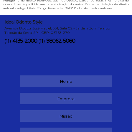
Refúgio
" é de direito reservado. Sua reprodução, parcial ou total, mesmo citando
nossos links, é proibida sem a autorização do autor. Crime de violação de direito
autoral – artigo 184 do Código Penal –
Lei 9610/98 - Lei de direitos autorais
.
Ideal Odonto Style
Avenida Doutor José Maciel, 331, Sala 02 - Jardim Bom Tempo
Taboão da Serra-SP - CEP: 06763-270
4135-2000
98062-5060
(11)
(11)
Home
Empresa
Missão