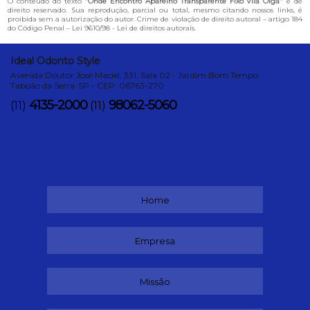
O conteúdo do texto "
Onde Encontro Aparelho Transparente Fixo Vila Olga
" é de
direito reservado. Sua reprodução, parcial ou total, mesmo citando nossos links, é
proibida sem a autorização do autor. Crime de violação de direito autoral – artigo 184
do Código Penal –
Lei 9610/98 - Lei de direitos autorais
.
Ideal Odonto Style
Avenida Doutor José Maciel, 331, Sala 02 - Jardim Bom Tempo
Taboão da Serra-SP - CEP: 06763-270
4135-2000
98062-5060
(11)
(11)
Home
Empresa
Missão