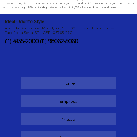
nossos links, é proibida sem a autorização do autor. Crime de violação de direito
autoral – artigo 184 do Código Penal –
Lei 9610/98 - Lei de direitos autorais
.
Ideal Odonto Style
Avenida Doutor José Maciel, 331, Sala 02 - Jardim Bom Tempo
Taboão da Serra-SP - CEP: 06763-270
4135-2000
98062-5060
(11)
(11)
Home
Empresa
Missão