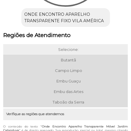
ONDE ENCONTRO APARELHO
TRANSPARENTE FIXO VILA AMÉRICA
Regiões de Atendimento
Selecione:
Butantã
Campo Limpo
Embu Guaçu
Embu das Artes
Taboão da Serra
Verifique as regiões que atendemos
O conteúdo do texto "
Onde Encontro Aparelho Transparente Móvel Jardim
Catanduva
" é de direito reservado. Sua reprodução, parcial ou total, mesmo citando