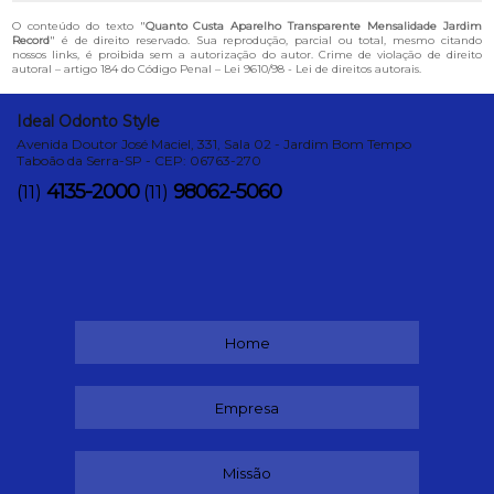
O conteúdo do texto "
Quanto Custa Aparelho Transparente Mensalidade Jardim
Record
" é de direito reservado. Sua reprodução, parcial ou total, mesmo citando
nossos links, é proibida sem a autorização do autor. Crime de violação de direito
autoral – artigo 184 do Código Penal –
Lei 9610/98 - Lei de direitos autorais
.
Ideal Odonto Style
Avenida Doutor José Maciel, 331, Sala 02 - Jardim Bom Tempo
Taboão da Serra-SP - CEP: 06763-270
4135-2000
98062-5060
(11)
(11)
Home
Empresa
Missão