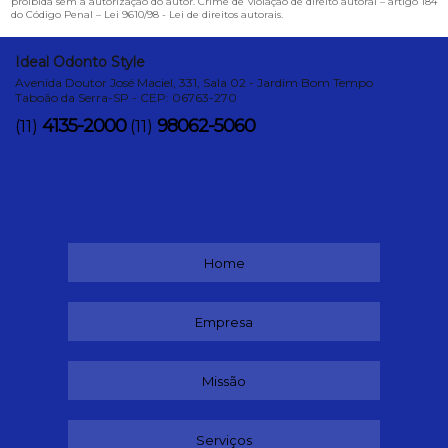
proibida sem a autorização do autor. Crime de violação de direito autoral – artigo 184
do Código Penal –
Lei 9610/98 - Lei de direitos autorais
.
Ideal Odonto Style
Avenida Doutor José Maciel, 331, Sala 02 - Jardim Bom Tempo
Taboão da Serra-SP - CEP: 06763-270
4135-2000
98062-5060
(11)
(11)
Home
Empresa
Missão
Serviços